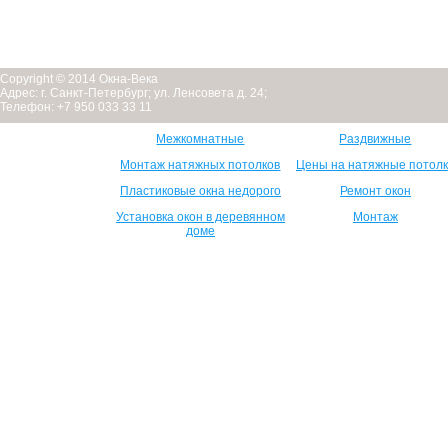
Copyright © 2014 Окна-Века
Адрес: г. Санкт-Петербург; ул. Ленсовета д. 24;
Телефон: +7 950 033 33 11
Межкомнатные
Раздвижные
Монтаж натяжных потолков
Цены на натяжные потол
Пластиковые окна недорого
Ремонт окон
Установка окон в деревянном
Монтаж
доме