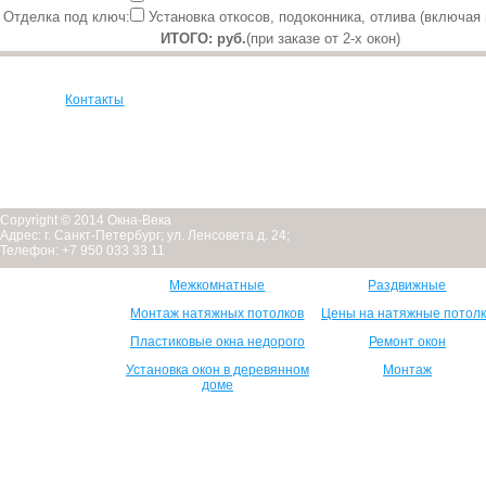
Отделка под ключ:
Установка откосов, подоконника, отлива (включая
ИТОГО:
руб.
(при заказе от 2-х окон)
Контакты
Copyright © 2014 Окна-Века
Адрес: г. Санкт-Петербург; ул. Ленсовета д. 24;
Телефон: +7 950 033 33 11
Межкомнатные
Раздвижные
Монтаж натяжных потолков
Цены на натяжные потол
Пластиковые окна недорого
Ремонт окон
Установка окон в деревянном
Монтаж
доме